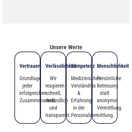
Unsere Werte
Vertrauen
Verlässlichkeit
Kompetenz
Menschlichkeit
Grundlage
Wir
Medizinisches
Persönliche
jeder
reagieren
Verständnis
Betreuung
erfolgreichen
schnell,
&
statt
Zusammenarbeit.
verbindlich
Erfahrung
anonymer
und
in der
Vermittlung.
transparent.
Personalvermittlung.