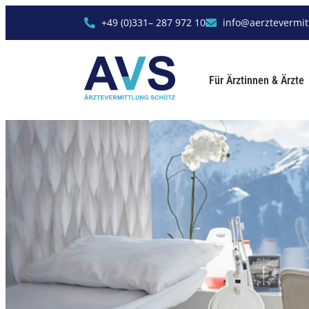
+49 (0)331– 287 972 10
info@aerztevermit
Für Ärztinnen & Ärzte