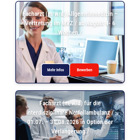
Facharzt (m/w/d) Allgemeinmedizin –
Vertretung im MVZ / ab August 4- 6
Wochen /
PLZ 34127
Mehr Infos
Bewerben
Facharzt (m/w/d) für die
interdisziplinäre Notfallambulanz /
01.07. – 31.08.2026 in Option der
Verlängerung /