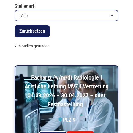
Stellenart
Zurücksetzen
206 Stellen gefunden
Facharzt (w/m/d) Radiologie I
Ärztliche Leitung MVZ I Vertretung
01.08.2026 – 30.04.2027 – oder
Festnastellung I
PLZ 9