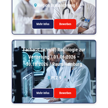
Region Braunschweig
Mehr Infos
Bewerben
Facharzt (w/m/d) Radiologie zur
Vertretung / 01.06.2026 –
30.10.2026 / Raum Hamburg
PLZ 9
Mehr Infos
Bewerben