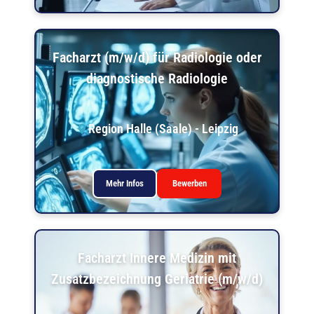
Facharzt (m/w/d) für Radiologie oder
diagnostische Radiologie
Region Halle (Saale) - Leipzig
Mehr Infos
Bewerben
Facharzt Innere Medizin mit
Zusatzbezeichnung Geriatrie (m/w/d)