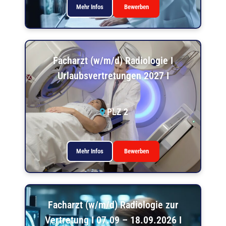
Mehr Infos
Bewerben
Facharzt (w/m/d) Radiologie I
Urlaubsvertretungen 2027 I
PLZ 2
Mehr Infos
Bewerben
Facharzt (w/m/d) Radiologie zur
Vertretung I 07.09 – 18.09.2026 I