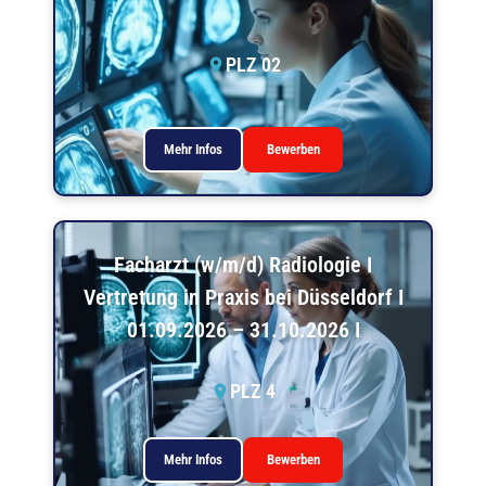
PLZ 02
Mehr Infos
Bewerben
Facharzt (w/m/d) Radiologie I
Vertretung in Praxis bei Düsseldorf I
01.09.2026 – 31.10.2026 I
PLZ 4
Mehr Infos
Bewerben