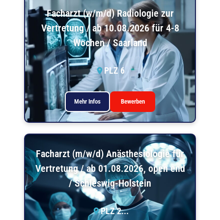
Facharzt (w/m/d) Radiologie zur
Vertretung / ab 10.08.2026 für 4-8
Wochen / Saarland
PLZ 6
Mehr Infos
Bewerben
Facharzt (m/w/d) Anästhesiologie für
Vertretung / ab 01.08.2026, open end
/ Schleswig-Holstein
PLZ 2...