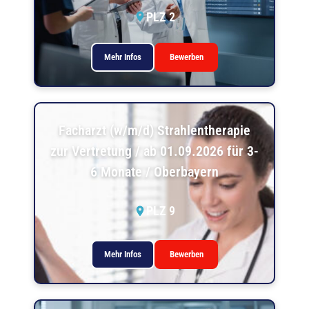
PLZ 2
Mehr Infos
Bewerben
Facharzt (w/m/d) Strahlentherapie
zur Vertretung / ab 01.09.2026 für 3-
6 Monate / Oberbayern
PLZ 9
Mehr Infos
Bewerben