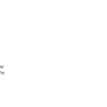
ler
*in.