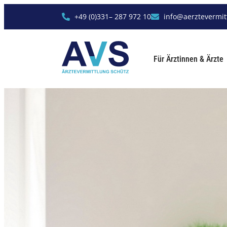
+49 (0)331– 287 972 10
info@aerztevermit
Für Ärztinnen & Ärzte