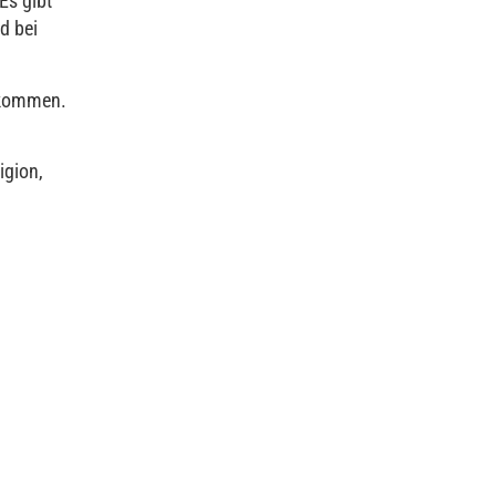
Es gibt
d bei
zukommen.
igion,