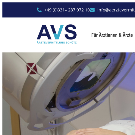
+49 (0)331– 287 972 10
info@aerztevermit
Für Ärztinnen & Ärzte