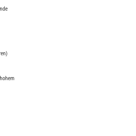
ende
ren)
d hohem