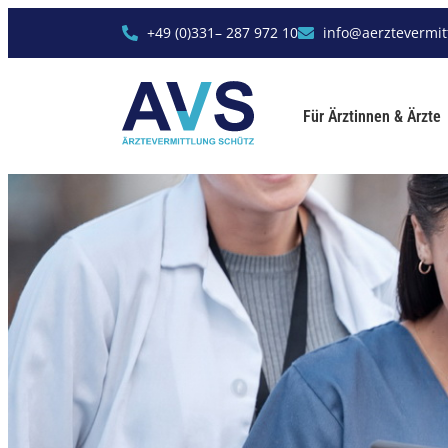
+49 (0)331– 287 972 10
info@aerztevermit
Für Ärztinnen & Ärzte