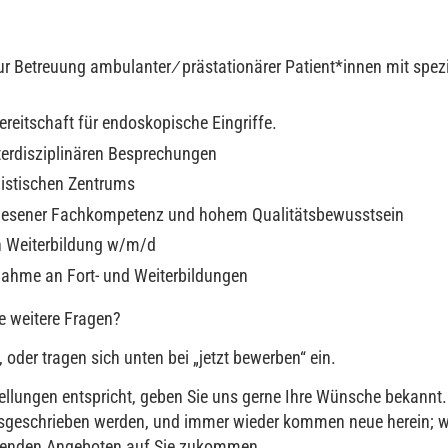
 Betreuung ambulanter ∕ prästationärer Patient*innen mit spezi
ereitschaft für endoskopische Eingriffe.
terdisziplinären Besprechungen
nistischen Zentrums
ewiesener Fachkompetenz und hohem Qualitätsbewusstsein
n Weiterbildung w/m/d
lnahme an Fort- und Weiterbildungen
e weitere Fragen?
 oder tragen sich unten bei „jetzt bewerben“ ein.
tellungen entspricht, geben Sie uns gerne Ihre Wünsche bekannt.
 ausgeschrieben werden, und immer wieder kommen neue herein; w
chenden Angeboten auf Sie zukommen.