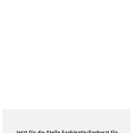
Jetzt für die Stelle Fachärztin/Facharzt für