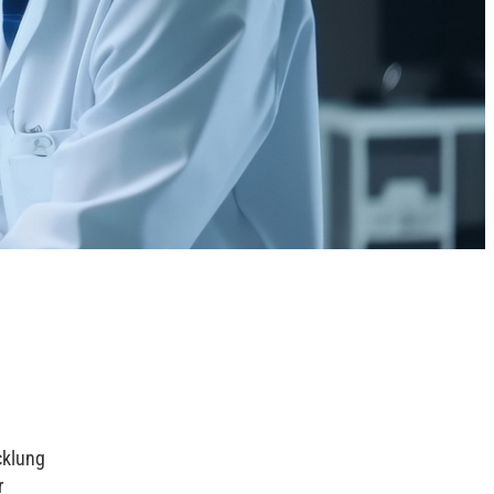
cklung
r