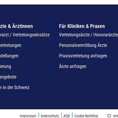
zte & Ärztinnen
Für Kliniken & Praxen
arzt / Vertretungseinsätze
Vertretungsärzte / Honorarärzte
vertretungen
Personalvermittlung Ärzte
stellungen
Praxisvertretung anfragen
ierung
Ärzte anfragen
nangebote
n in der Schweiz
Impressum
Datenschutz
AGB
Cookie-Richtlinie
mit