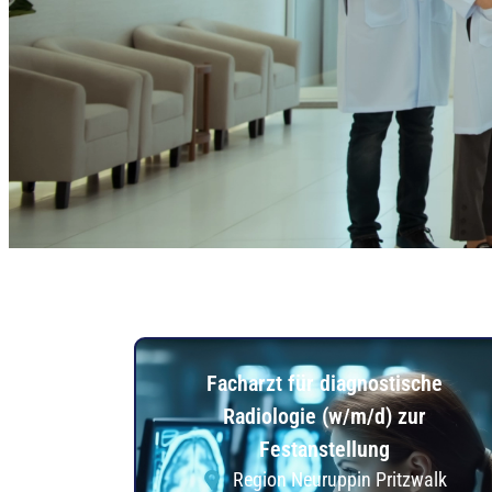
Facharzt für diagnostische
Radiologie (w/m/d) zur
Festanstellung
Region Neuruppin Pritzwalk