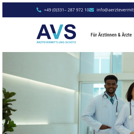
+49 (0)331– 287 972 10
info@aerztevermit
Für Ärztinnen & Ärzte