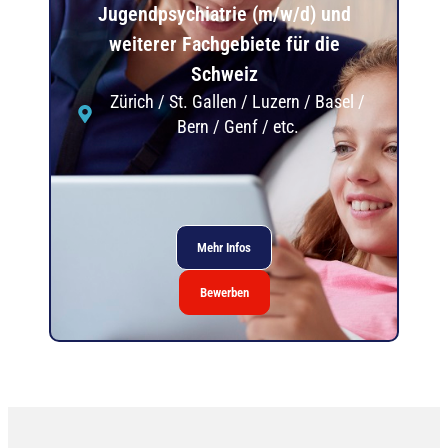
Jugendpsychiatrie (m/w/d) und
weiterer Fachgebiete für die
Schweiz
Zürich / St. Gallen / Luzern / Basel /
Bern / Genf / etc.
Mehr Infos
Bewerben