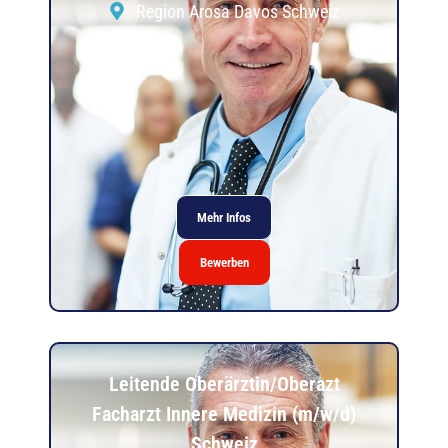
Region Arosa Davos Schweiz
Mehr Infos
Bewerben
Leitende Oberärztin/Oberazt
Facharzt Innere Medizin (m/w/d)
Schweiz