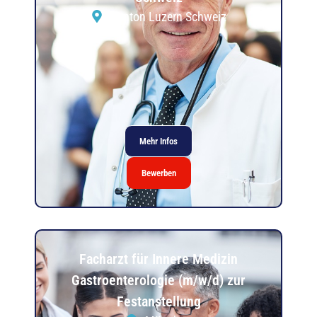
Kanton Luzern Schweiz
Mehr Infos
Bewerben
Facharzt für Innere Medizin
Gastroenterologie (m/w/d) zur
Festanstellung