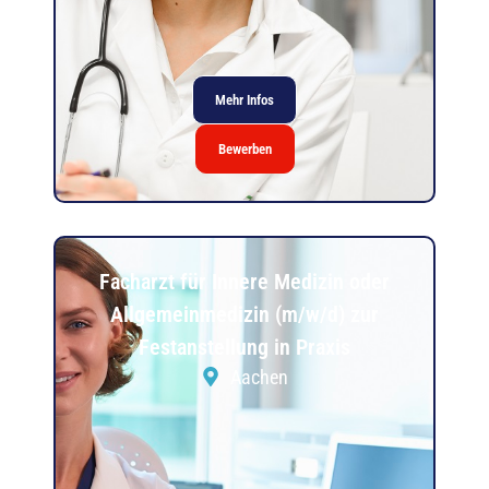
Mehr Infos
Bewerben
Facharzt für Innere Medizin oder
Allgemeinmedizin (m/w/d) zur
Festanstellung in Praxis
Aachen