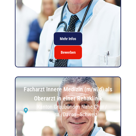
Mehr Infos
Bewerben
Facharzt Innere Medizin (m/w/d) als
Oberarzt in einer Rehaklinik
Kanton Graubünden Nahe Chur /
Arosa /Davos - Schweiz