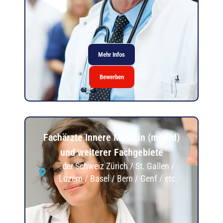
Mehr Infos
Bewerben
Fachärzte Innere Medizin (m/w/d)
und weiterer Fachgebiete
der Schweiz Zürich / St. Gallen /
Luzern / Basel / Bern / Genf / etc.