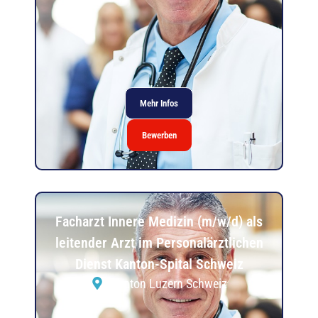
Mehr Infos
Bewerben
Facharzt Innere Medizin (m/w/d) als
leitender Arzt im Personalärztlichen
Dienst Kanton-Spital Schweiz
Kanton Luzern Schweiz