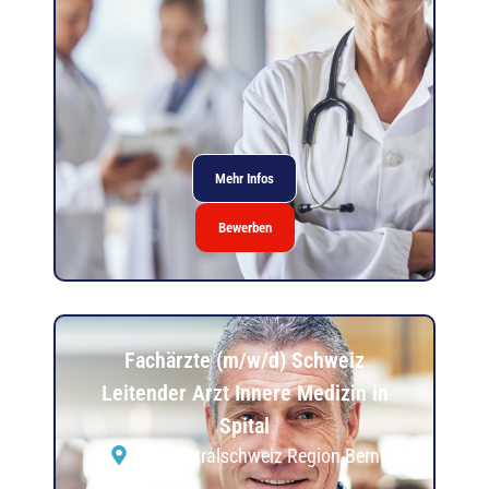
Mehr Infos
Bewerben
Fachärzte (m/w/d) Schweiz
Leitender Arzt Innere Medizin in
Spital
der Zentralschweiz Region Bern