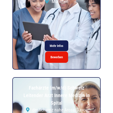
München
Mehr Infos
Bewerben
Fachärzte (m/w/d) Schweiz
Leitender Arzt Innere Medizin in
Spital
der Schweiz nahe Arosa/Davos