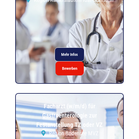
Mehr Infos
Bewerben
Facharzt (w/m/d) für
Gastroenterologie zur
Festanstellung TZ oder VZ
Region Bodensee MVZ