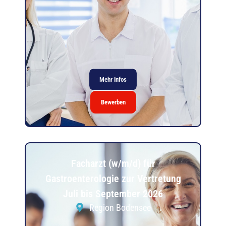
Mehr Infos
Bewerben
Facharzt (w/m/d) für
Gastroenterologie zur Vertretung
Juli bis September 2026
Region Bodensee