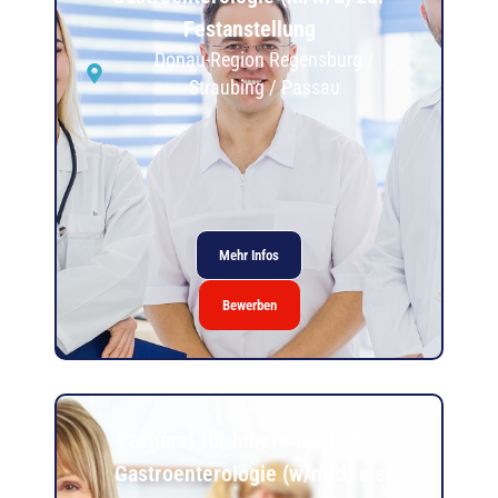
Festanstellung
Donau-Region Regensburg /
Straubing / Passau
Mehr Infos
Bewerben
Facharzt für Innere Medizin /
Gastroenterologie (w/m/d) als