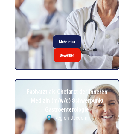
Mehr Infos
Bewerben
Facharzt als Chefarzt der Inneren
Medizin (m/w/d) Schwerpunkt
Gastroenterologie
Region Usedom