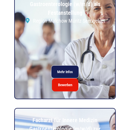
Gastroenterologie (w/m/d) als
Festanstellung
Region Malchow Müritz Seengebiet
Mehr Infos
Bewerben
Facharzt für Innere Medizin
Gastroenterologie (m/w/d) zur