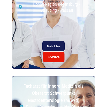
Donau-Region Regensburg /
Straubing / Passau
Mehr Infos
Bewerben
Facharzt für Innere Medizin als
Oberarzt Schwerpunkt
Gastroenterologie (m/w/d)
Region Kaiserslautern Idar-Oberstein