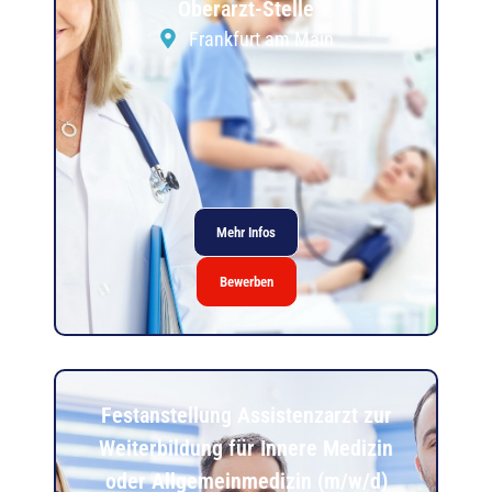
Oberarzt-Stelle
Frankfurt am Main
Mehr Infos
Bewerben
Festanstellung Assistenzarzt zur
Weiterbildung für Innere Medizin
oder Allgemeinmedizin (m/w/d)