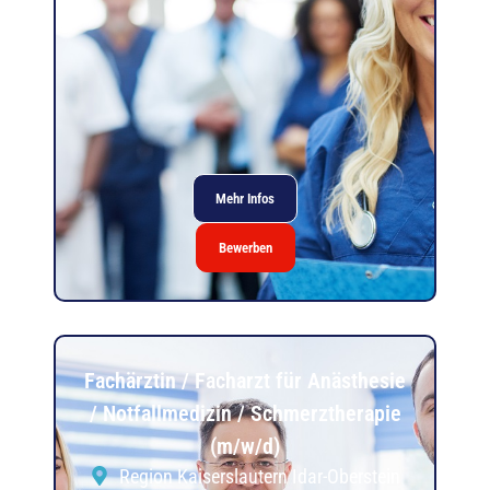
Mehr Infos
Bewerben
Fachärztin / Facharzt für Anästhesie
/ Notfallmedizin / Schmerztherapie
(m/w/d)
Region Kaiserslautern Idar-Oberstein