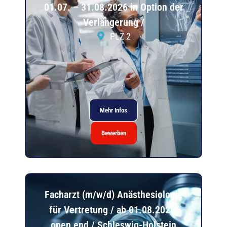
01.07. – 31.08.2026 in Option der
Verlängerung /
PLZ 2
Mehr Infos
Bewerben
Facharzt (m/w/d) Anästhesiologie
für Vertretung / ab 01.08.2026,
open end / Schleswig-Holstein