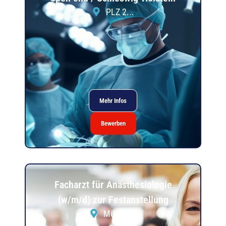
PLZ 2...
Mehr Infos
Bewerben
Facharzt für Anästhesiologie
(w/m/d) zur Festanstellung
München